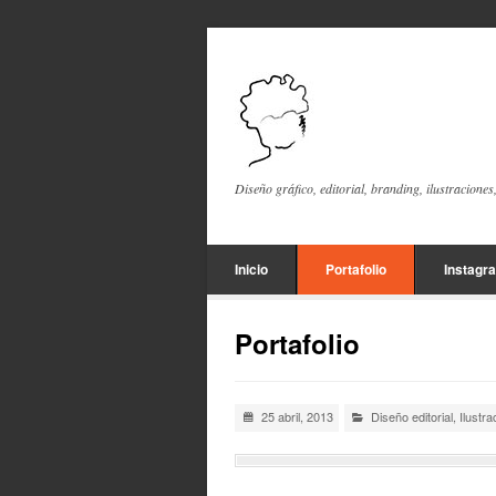
Diseño gráfico, editorial, branding, ilustraciones
Inicio
Portafolio
Instagr
Portafolio
25 abril, 2013
Diseño editorial
,
Ilustra