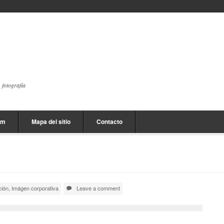
, fotografía
am
Mapa del sitio
Contacto
ción
,
Imágen corporativa
Leave a comment