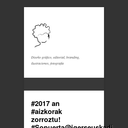
Diseño gráfico, editorial, branding,
ilustraciones, fotografía
#2017 an
#aizkorak
zorroztu!
#Sopuerta@igerseuskadi