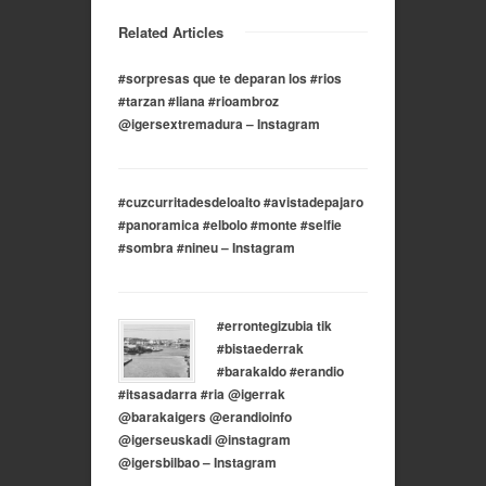
Related Articles
#sorpresas que te deparan los #rios
#tarzan #liana #rioambroz
@igersextremadura – Instagram
#cuzcurritadesdeloalto #avistadepajaro
#panoramica #elbolo #monte #selfie
#sombra #nineu – Instagram
#errontegizubia tik
#bistaederrak
#barakaldo #erandio
#itsasadarra #ria @igerrak
@barakaigers @erandioinfo
@igerseuskadi @instagram
@igersbilbao – Instagram