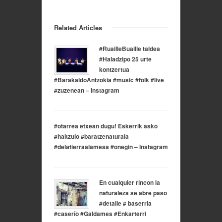
Related Articles
#RuailleBuaille taldea
#Haladzipo 25 urte
kontzertua
#BarakaldoAntzokia #music #folk #live
#zuzenean – Instagram
#otarrea etxean dugu! Eskerrik asko
#haitzulo #baratzenaturala
#delatierraalamesa #onegin – Instagram
En cualquier rincon la
naturaleza se abre paso
#detalle # baserria
#caserío #Galdames #Enkarterri