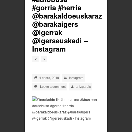
#gorria #herria
@barakaldoeuskaraz
@barakaigers
@igerrak
@igerseuskadi –
Instagram
4 enero, 2019
Instagram
Leave a comment
aritzgarcia