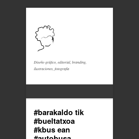
Diseño gráfico, editorial, branding,
ilustraciones, fotografía
#barakaldo tik
#bueltatxoa
#kbus ean
#autobusa