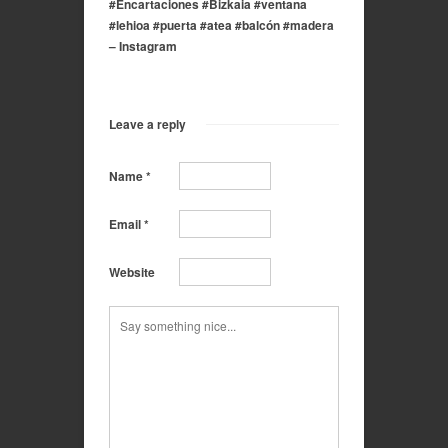
#Encartaciones #Bizkaia #ventana
#lehioa #puerta #atea #balcón #madera
– Instagram
Leave a reply
Name
*
Email
*
Website