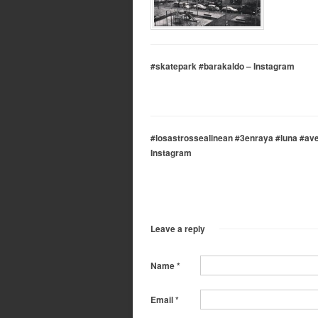
#skatepark #barakaldo – Instagram
#losastrossealinean #3enraya #luna #av
Instagram
Leave a reply
Name
*
Email
*