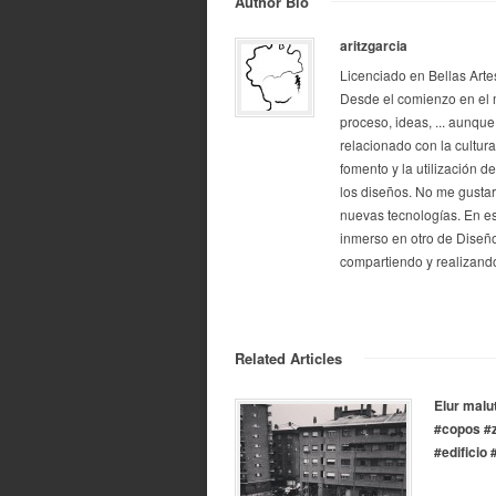
Author Bio
aritzgarcia
Licenciado en Bellas Arte
Desde el comienzo en el 
proceso, ideas, ... aunque
relacionado con la cultur
fomento y la utilización d
los diseños. No me gustarí
nuevas tecnologías. En e
inmerso en otro de Diseño
compartiendo y realizando
Related Articles
Elur malu
#copos #z
#edificio