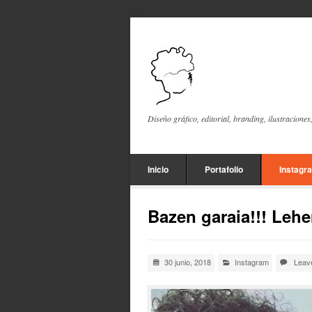
Diseño gráfico, editorial, branding, ilustraciones
Inicio
Portafolio
Instagr
Bazen garaia!!! Leh
30 junio, 2018
Instagram
Leav