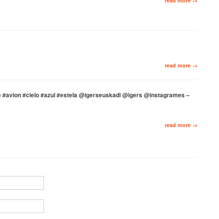
read more →
read more →
e #avion #cielo #azul #estela @igerseuskadi @igers @instagrames –
read more →