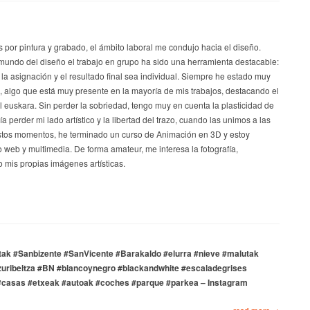
s por pintura y grabado, el ámbito laboral me condujo hacia el diseño.
mundo del diseño el trabajo en grupo ha sido una herramienta destacable:
 la asignación y el resultado final sea individual. Siempre he estado muy
a, algo que está muy presente en la mayoría de mis trabajos, destacando el
el euskara. Sin perder la sobriedad, tengo muy en cuenta la plasticidad de
a perder mi lado artístico y la libertad del trazo, cuando las unimos a las
stos momentos, he terminado un curso de Animación en 3D y estoy
 web y multimedia. De forma amateur, me interesa la fotografía,
 mis propias imágenes artísticas.
tak #Sanbizente #SanVicente #Barakaldo #elurra #nieve #malutak
uribeltza #BN #blancoynegro #blackandwhite #escaladegrises
 #casas #etxeak #autoak #coches #parque #parkea – Instagram