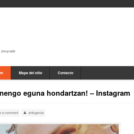
, fotografía
am
Mapa del sitio
Contacto
enengo eguna hondartzan! – Instagram
e a comment
aritzgarcia