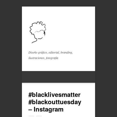
Diseño gráfico, editorial, branding,
ilustraciones, fotografía
#blacklivesmatter
#blackouttuesday
– Instagram