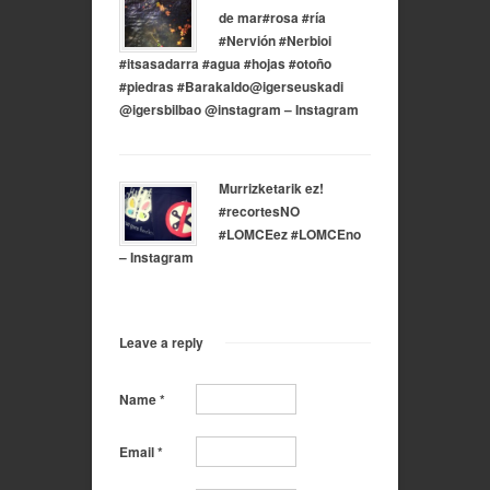
de mar#rosa #ría
#Nervión #Nerbioi
#itsasadarra #agua #hojas #otoño
#piedras #Barakaldo@igerseuskadi
@igersbilbao @instagram – Instagram
Murrizketarik ez!
#recortesNO
#LOMCEez #LOMCEno
– Instagram
Leave a reply
Name
*
Email
*