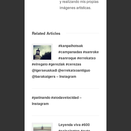
y realizando mis propias
imágenes artísticas.
Related Articles
#kanpaihotsak
#campanadas #sanroke
#sanroque #errekatxo
#elregato #gereziak #cerezas
@igerseuskadi @errekatxoantiguo
@barakaigers – Instagram
#patinando #atodavelocidad –
Instagram
Leyenda viva #600
#seiscientos #auto