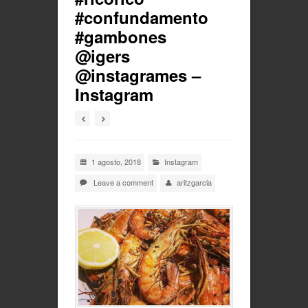
#confundamento
#gambones
@igers
@instagrames –
Instagram
1 agosto, 2018
Instagram
Leave a comment
aritzgarcia