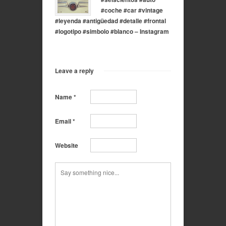
#coche #car #vintage
#leyenda #antigüedad #detalle #frontal
#logotipo #simbolo #blanco – Instagram
Leave a reply
Name
*
Email
*
Website