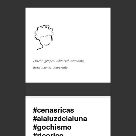
Diseño gráfico, editorial, branding,
ilustraciones, fotografía
#cenasricas
#alaluzdelaluna
#gochismo
#ricorico