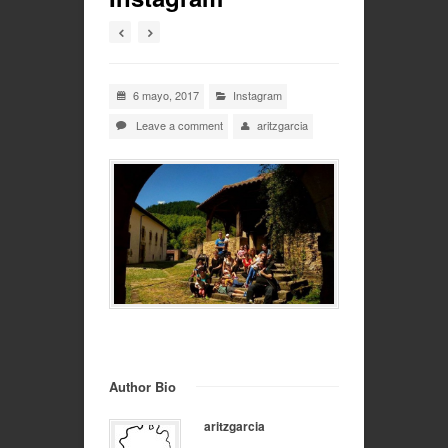
6 mayo, 2017
Instagram
Leave a comment
aritzgarcia
Author Bio
aritzgarcia