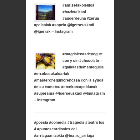
#amtsetakolehioa
#hazietaikasi
#anderdeuna #zerua
#paisaiak #sopela @igerseuskadi
@igerrak – Instagram
#magdalenasdeyogurt
con y sin #chocolate +
#galletasdemantequilla
#etxekosukaldariak
#masterchefjuniorencasa con la ayuda
de su #amatxu #etxekotxapeldunak
#superama @igerseuskadi @instagram
– Instagram
#poesia #comedia #tragedia #teatro los
4 #puntoscardinales del
#arriagaantzokia @teatro_arriaga