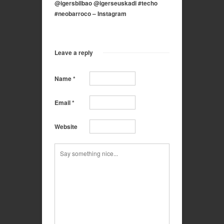
@igersbilbao @igerseuskadi #techo
#neobarroco – Instagram
Leave a reply
Name
*
Email
*
Website