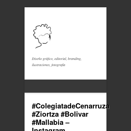
Diseño gráfico, editorial, branding,
ilustraciones, fotografía
#ColegiatadeCenarruza
#Ziortza #Bolivar
#Mallabia –
Instagram