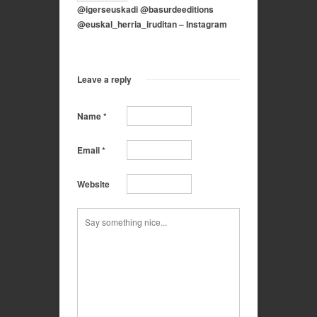
@igerseuskadi @basurdeeditions
@euskal_herria_iruditan – Instagram
Leave a reply
Name
*
Email
*
Website