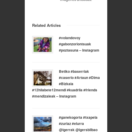
Related Articles
#volandovoy
#gabonzoriontsuak
#poztasuna – Instagram
Betiko #baserriak
#caserio #Artaun #Dima
#Bizkaia
#12hilabete12mendi #kuadrila #friends
#mendizaleak – Instagram
#ganekogorta #txapela
#zuriaz #elurra
@igerrak @igersbilbao