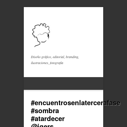
Diseño gráfico, editorial, branding,
ilustraciones, fotografía
#encuentrosenlatercerafase
#sombra
#atardecer
@igers