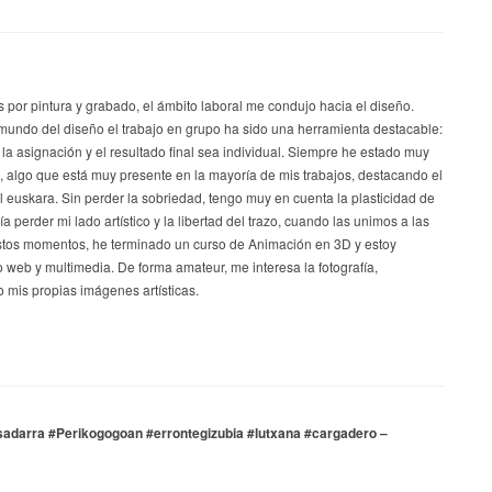
s por pintura y grabado, el ámbito laboral me condujo hacia el diseño.
mundo del diseño el trabajo en grupo ha sido una herramienta destacable:
 la asignación y el resultado final sea individual. Siempre he estado muy
a, algo que está muy presente en la mayoría de mis trabajos, destacando el
el euskara. Sin perder la sobriedad, tengo muy en cuenta la plasticidad de
a perder mi lado artístico y la libertad del trazo, cuando las unimos a las
stos momentos, he terminado un curso de Animación en 3D y estoy
 web y multimedia. De forma amateur, me interesa la fotografía,
 mis propias imágenes artísticas.
sadarra #Perikogogoan #errontegizubia #lutxana #cargadero –