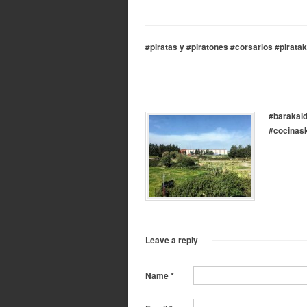
#piratas y #piratones #corsarios #pirata
#barakal
#cocinask
Leave a reply
Name
*