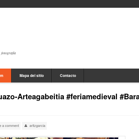
, fotografía
am
Mapa del sitio
Contacto
uazo-Arteagabeitia #feriamedieval #Bar
e a comment
aritzgarcia