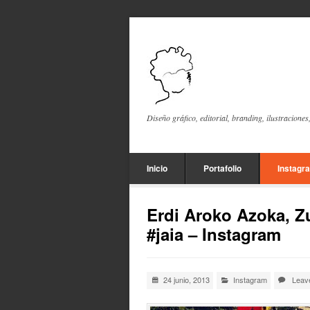
Diseño gráfico, editorial, branding, ilustraciones
Inicio
Portafolio
Instagr
Erdi Aroko Azoka, Z
#jaia – Instagram
24 junio, 2013
Instagram
Leav