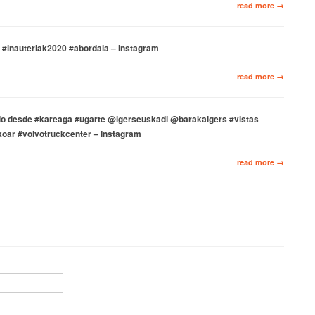
read more →
k #inauteriak2020 #abordaia – Instagram
read more →
do desde #kareaga #ugarte @igerseuskadi @barakaigers #vistas
oar #volvotruckcenter – Instagram
read more →