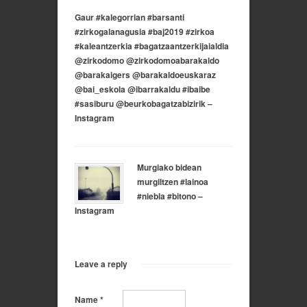
Gaur #kalegorrian #barsanti
#zirkogalanagusia #baj2019 #zirkoa
#kaleantzerkia #bagatzaantzerkijaialdia
@zirkodomo @zirkodomoabarakaldo
@barakaigers @barakaldoeuskaraz
@bai_eskola @ibarrakaldu #ibaibe
#sasiburu @beurkobagatzabizirik –
Instagram
Murgiako bidean
murgiltzen #lainoa
#niebla #bitono –
Instagram
Leave a reply
Name
*