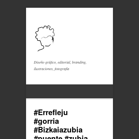
Diseño gráfico, editorial, branding,
ilustraciones, fotografía
#Errefleju
#gorria
#Bizkaiazubia
#puente #zubia