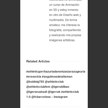
un curso de Animación
en 3D y estoy inmerso
en otro de Diseño web y
multimedia. De forma
amateur, me interesa la
fotografía, compartiendo
y realizando mis propias
imágenes artísticas.
Related Articles
#athleticgorritazuriadanontzatzarazugeuria
#ereserkia #seguimosdetalisman
@koldolg785 @athleticclub
@athleticclubfem @igersbilbao
@igerseuskadi @igerrak #athleticclub
1-0 @fcbarcelona – Instagram