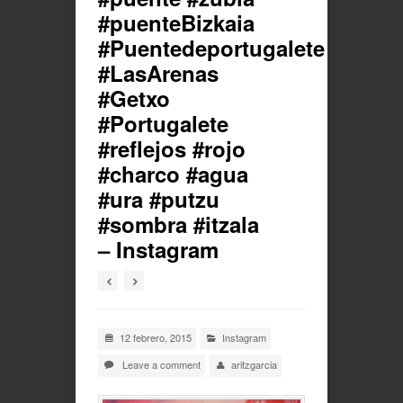
#puenteBizkaia
#Puentedeportugalete
#LasArenas
#Getxo
#Portugalete
#reflejos #rojo
#charco #agua
#ura #putzu
#sombra #itzala
– Instagram
12 febrero, 2015
Instagram
Leave a comment
aritzgarcia