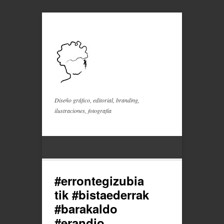
Diseño gráfico, editorial, branding,
ilustraciones, fotografía
#errontegizubia
tik #bistaederrak
#barakaldo
#erandio