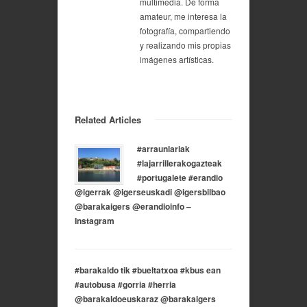
multimedia. De forma
amateur, me interesa la
fotografía, compartiendo
y realizando mis propias
imágenes artísticas.
Related Articles
#arraunlariak
#lajarrillerakogazteak
#portugalete #erandio
@igerrak @igerseuskadi @igersbilbao
@barakaigers @erandioinfo –
Instagram
#barakaldo tik #bueltatxoa #kbus ean
#autobusa #gorria #herria
@barakaldoeuskaraz @barakaigers