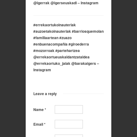
@igerrak @igerseuskadi – Instagram
#errekaortukoinauteriak
#auzoetakoinauteriak #barriosquemolan
#familiaartean #zuazo
#enbuenacompañia #giroederra
#mozorroak #partehartzea
@errekaortueuskaldantzataldea
@errekaortuko_jaiak @barakaigers –
Instagram
Leave a reply
Name
*
Email
*