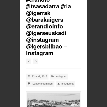
#itsasadarra #ria
@igerrak
@barakaigers
@erandioinfo
@igerseuskadi
@instagram
@igersbilbao –
Instagram
22 abril, 2018
Instagram
Leave a comment
aritzgarcia