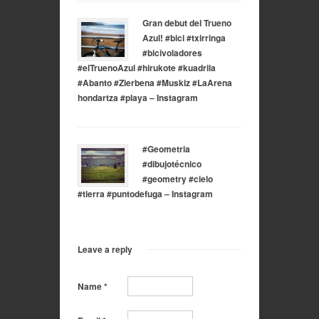
Gran debut del Trueno
Azul! #bici #txirringa
#bicivoladores
#elTruenoAzul #hirukote #kuadrila
#Abanto #Zierbena #Muskiz #LaArena
hondartza #playa – Instagram
#Geometria
#dibujotécnico
#geometry #cielo
#tierra #puntodefuga – Instagram
Leave a reply
Name
*