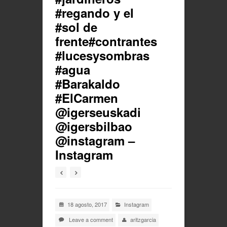
#regando y el
#sol de
frente#contrantes
#lucesysombras
#agua
#Barakaldo
#ElCarmen
@igerseuskadi
@igersbilbao
@instagram –
Instagram
18 agosto, 2017
Instagram
Leave a comment
aritzgarcia