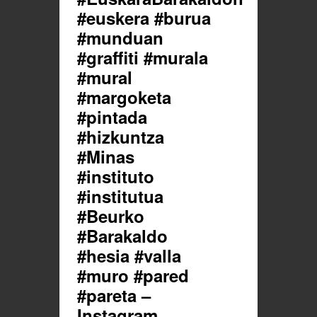
#euskera #burua
#munduan
#graffiti #murala
#mural
#margoketa
#pintada
#hizkuntza
#Minas
#instituto
#institutua
#Beurko
#Barakaldo
#hesia #valla
#muro #pared
#pareta –
Instagram