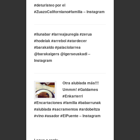
#deturisteo por el
#ZuazoCaliforniano#familia – Instagram
#ilunabar #larreajauregia #zerua
#hodeiak #arrebol #atardecer
#barakaldo #palaciolarrea
@barakaigers @igerseuskadi –
Instagram
Otra alubiada más!!!
Ummm! #Galdames
#Enkarterri
#Encartaciones #familia #babarrunak
#alubiada #sacramentos #ardobeltza
#vino #asador #ElPuente – Instagram