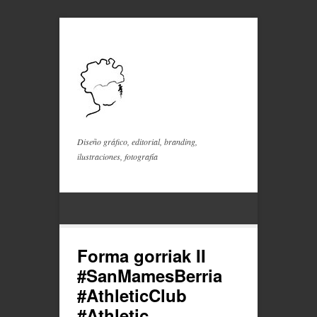
Diseño gráfico, editorial, branding,
ilustraciones, fotografía
Forma gorriak II
#SanMamesBerria
#AthleticClub
#Athletic