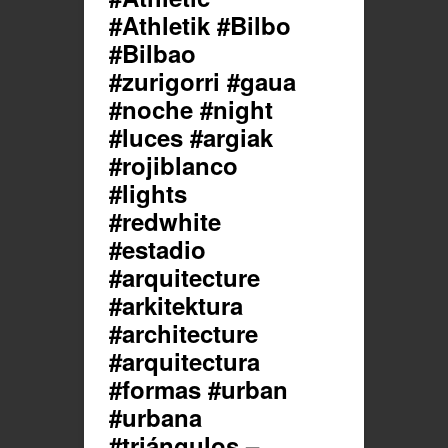
#Athletik #Bilbo
#Bilbao
#zurigorri #gaua
#noche #night
#luces #argiak
#rojiblanco
#lights
#redwhite
#estadio
#arquitecture
#arkitektura
#architecture
#arquitectura
#formas #urban
#urbana
#triángulos –