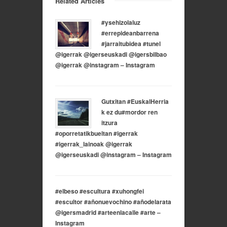
Related Articles
#ysehizolaluz
#errepideanbarrena
#jarraitubidea #tunel
@igerrak @igerseuskadi @igersbilbao
@igerrak @instagram – Instagram
Gutxitan #EuskalHerria
k ez du#mordor ren
itzura
#oporretatikbueltan #igerrak
#igerrak_lainoak @igerrak
@igerseuskadi @instagram – Instagram
#elbeso #escultura #xuhongfei
#escultor #añonuevochino #añodelarata
@igersmadrid #arteenlacalle #arte –
Instagram