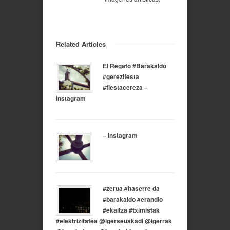
Related Articles
El Regato #Barakaldo
#gerezifesta
#fiestacereza –
Instagram
– Instagram
#zerua #haserre da
#barakaldo #erandio
#ekaitza #tximistak
#elektrizitatea @igerseuskadi @igerrak