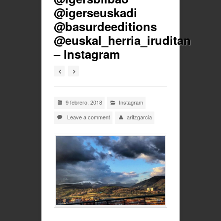
@igerseuskadi
@basurdeeditions
@euskal_herria_iruditan
– Instagram
9 febrero, 2018
Instagram
Leave a comment
aritzgarcia