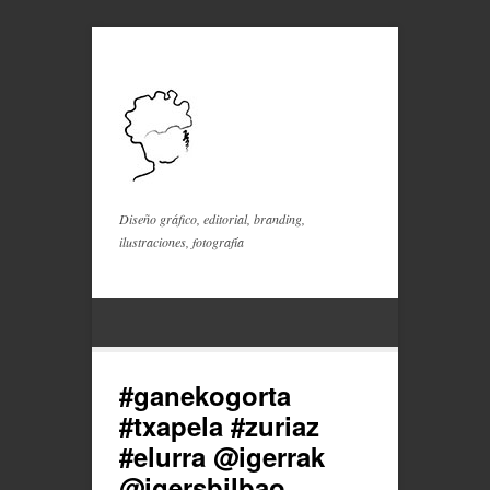
Diseño gráfico, editorial, branding,
ilustraciones, fotografía
#ganekogorta
#txapela #zuriaz
#elurra @igerrak
@igersbilbao