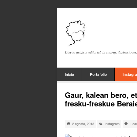
Diseño gráfico, editorial, branding, ilustraciones
Inicio
Portafolio
Instagr
Gaur, kalean bero, e
fresku-freskue Berai
2 agosto, 2018
Instagram
Lea