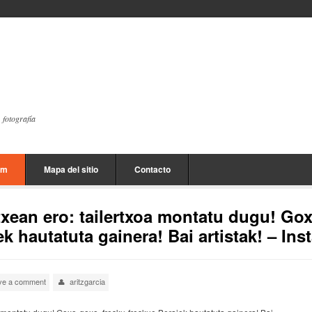
, fotografía
am
Mapa del sitio
Contacto
txean ero: tailertxoa montatu dugu! Go
ek hautatuta gainera! Bai artistak! – In
ve a comment
aritzgarcia