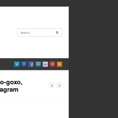
xo-goxo,
stagram