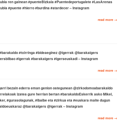
ubia ren gainean #puenteBizkaia #Puentedeportugalete #LasArenas
ubia #puente #hierro #burdina #atardecer – Instagram
read more →
a #barakaldo #txirringa #bideaeginez @igerrak @barakaigers
sbilbao #igerrak #barakaigers #igerseuskadi – Instagram
read more →
garri bezain ederra eman genion ostegunean @zirkodomoabarakaldo
elakoak izatea gure herrian bertan #barakaldoEskerrik asko Mikel,
iker, #gurasolagunak, #ibaibe eta #zirkua eta #euskara maite dugun
aldoeuskaraz @barakaigers @igerrak – Instagram
read more →