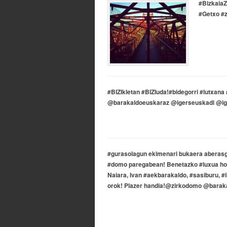
#BizkaiaZ
#Getxo #z
#BIZIkletan #BIZIuda!#bidegorri #lutxan
@barakaldoeuskaraz @igerseuskadi @iger
#gurasolagun ekimenari bukaera aberas
#domo paregabean! Benetazko #luxua horr
Naiara, Ivan #aekbarakaldo, #sasiburu, #
orok! Plazer handia!@zirkodomo @barak