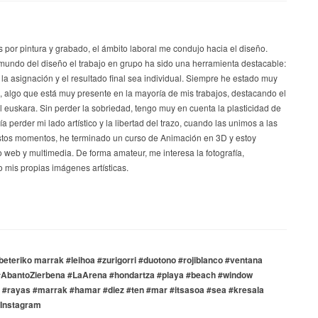
s por pintura y grabado, el ámbito laboral me condujo hacia el diseño.
mundo del diseño el trabajo en grupo ha sido una herramienta destacable:
 la asignación y el resultado final sea individual. Siempre he estado muy
a, algo que está muy presente en la mayoría de mis trabajos, destacando el
el euskara. Sin perder la sobriedad, tengo muy en cuenta la plasticidad de
a perder mi lado artístico y la libertad del trazo, cuando las unimos a las
stos momentos, he terminado un curso de Animación en 3D y estoy
 web y multimedia. De forma amateur, me interesa la fotografía,
 mis propias imágenes artísticas.
beteriko marrak #leihoa #zurigorri #duotono #rojiblanco #ventana
#AbantoZierbena #LaArena #hondartza #playa #beach #window
 #rayas #marrak #hamar #diez #ten #mar #itsasoa #sea #kresala
– Instagram