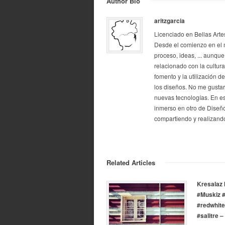
Author Bio
aritzgarcia
Licenciado en Bellas Arte
Desde el comienzo en el 
proceso, ideas, ... aunque
relacionado con la cultur
fomento y la utilización d
los diseños. No me gustarí
nuevas tecnologías. En e
inmerso en otro de Diseño
compartiendo y realizando
Related Articles
Kresalaz 
#Muskiz 
#redwhite
#salitre 