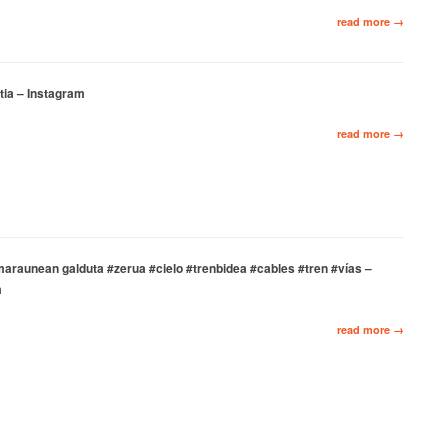
read more →
fitia – Instagram
read more →
araunean galduta #zerua #cielo #trenbidea #cables #tren #vías –
m
read more →