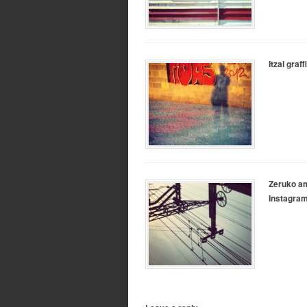
Itzal graf
Zeruko am
Instagra