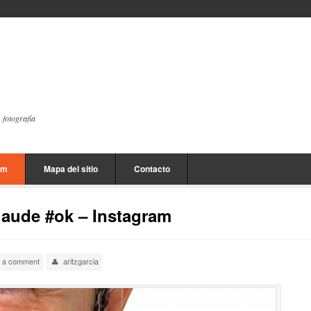
, fotografía
am
Mapa del sitio
Contacto
aude #ok – Instagram
 a comment
aritzgarcia