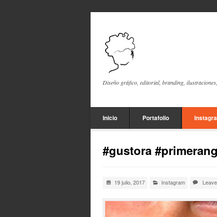
Diseño gráfico, editorial, branding, ilustraciones
Inicio
Portafolio
Instagr
#gustora #primerang
19 julio, 2017
Instagram
Leave