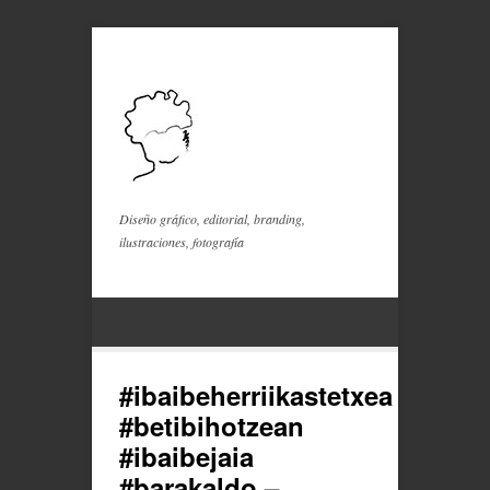
Diseño gráfico, editorial, branding,
ilustraciones, fotografía
#ibaibeherriikastetxea
#betibihotzean
#ibaibejaia
#barakaldo –