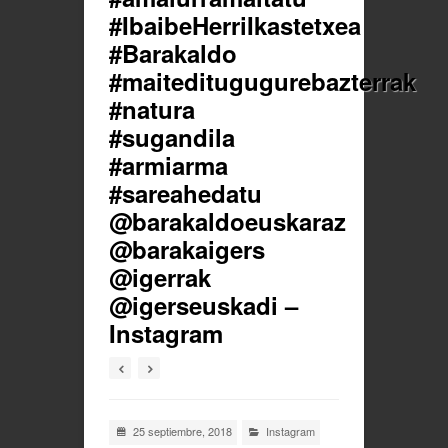
#IbaibeHerriIkastetxea
#Barakaldo
#maiteditugugurebazterrak
#natura
#sugandila
#armiarma
#sareahedatu
@barakaldoeuskaraz
@barakaigers
@igerrak
@igerseuskadi –
Instagram
25 septiembre, 2018
Instagram