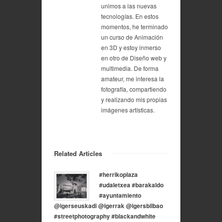
unimos a las nuevas
tecnologías. En estos
momentos, he terminado
un curso de Animación
en 3D y estoy inmerso
en otro de Diseño web y
multimedia. De forma
amateur, me interesa la
fotografía, compartiendo
y realizando mis propias
imágenes artísticas.
Related Articles
#herrikoplaza
#udaletxea #barakaldo
#ayuntamiento
@igerseuskadi @igerrak @igersbilbao
#streetphotography #blackandwhite