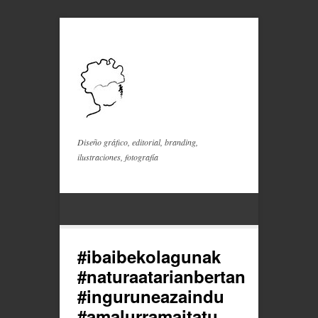
Diseño gráfico, editorial, branding,
ilustraciones, fotografía
#ibaibekolagunak
#naturaatarianbertan
#inguruneazaindu
#amalurramaitatu