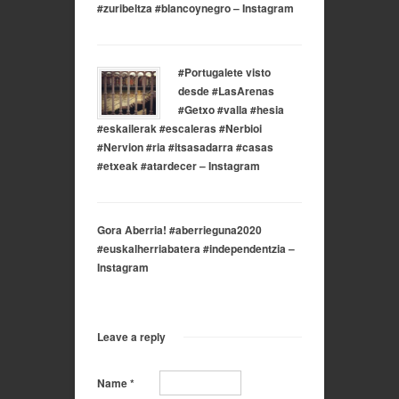
#zuribeltza #blancoynegro – Instagram
#Portugalete visto
desde #LasArenas
#Getxo #valla #hesia
#eskailerak #escaleras #Nerbioi
#Nervion #ria #itsasadarra #casas
#etxeak #atardecer – Instagram
Gora Aberria! #aberrieguna2020
#euskalherriabatera #independentzia –
Instagram
Leave a reply
Name
*