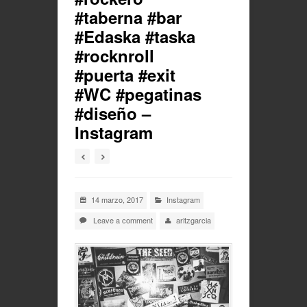
#taberna #bar
#Edaska #taska
#rocknroll
#puerta #exit
#WC #pegatinas
#diseño –
Instagram
14 marzo, 2017
Instagram
Leave a comment
aritzgarcia