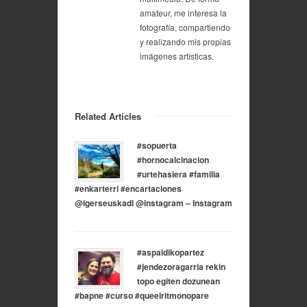
amateur, me interesa la
fotografía, compartiendo
y realizando mis propias
imágenes artísticas.
Related Articles
#sopuerta
#hornocalcinacion
#urtehasiera #familia
#enkarterri #encartaciones
@igerseuskadi @instagram – Instagram
#aspaldikopartez
#jendezoragarria rekin
topo egiten dozunean
#bapne #curso #queelritmonopare