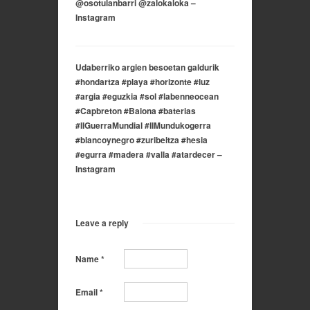
@osotulanbarri @zalokaloka –
Instagram
Udaberriko argien besoetan galdurik
#hondartza #playa #horizonte #luz
#argia #eguzkia #sol #labenneocean
#Capbreton #Baiona #baterias
#IIGuerraMundial #IIMundukogerra
#blancoynegro #zuribeltza #hesia
#egurra #madera #valla #atardecer –
Instagram
Leave a reply
Name
*
Email
*