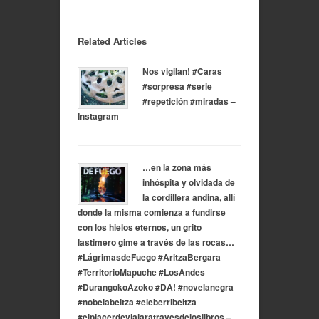
Related Articles
Nos vigilan! #Caras
#sorpresa #serie
#repetición #miradas –
Instagram
…en la zona más
inhóspita y olvidada de
la cordillera andina, allí
donde la misma comienza a fundirse
con los hielos eternos, un grito
lastimero gime a través de las rocas…
#LágrimasdeFuego #AritzaBergara
#TerritorioMapuche #LosAndes
#DurangokoAzoko #DA! #novelanegra
#nobelabeltza #eleberribeltza
#elplacerdeviajaratravesdeloslibros –