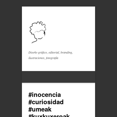
Diseño gráfico, editorial, branding,
ilustraciones, fotografía
#inocencia
#curiosidad
#umeak
#kuxkuxeroak