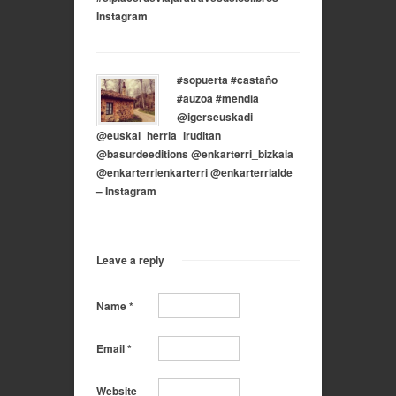
Instagram
#sopuerta #castaño
#auzoa #mendia
@igerseuskadi
@euskal_herria_iruditan
@basurdeeditions @enkarterri_bizkaia
@enkarterrienkarterri @enkarterrialde
– Instagram
Leave a reply
Name
*
Email
*
Website