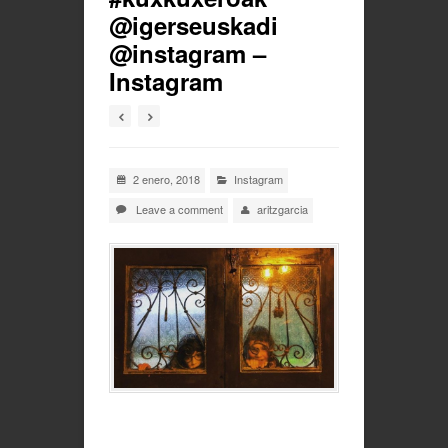
@igerseuskadi
@instagram –
Instagram
2 enero, 2018
Instagram
Leave a comment
aritzgarcia