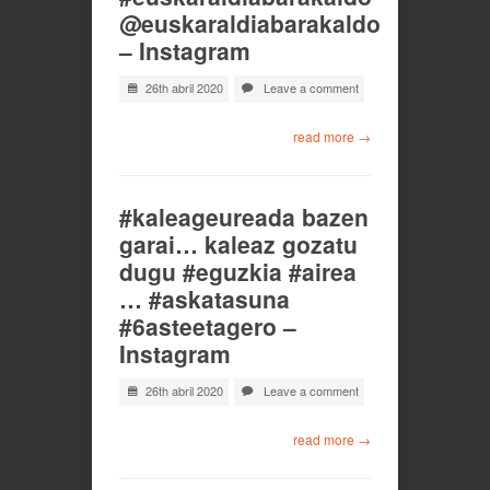
@euskaraldiabarakaldo
– Instagram
26th abril 2020
Leave a comment
read more →
#kaleageureada bazen
garai… kaleaz gozatu
dugu #eguzkia #airea
… #askatasuna
#6asteetagero –
Instagram
26th abril 2020
Leave a comment
read more →