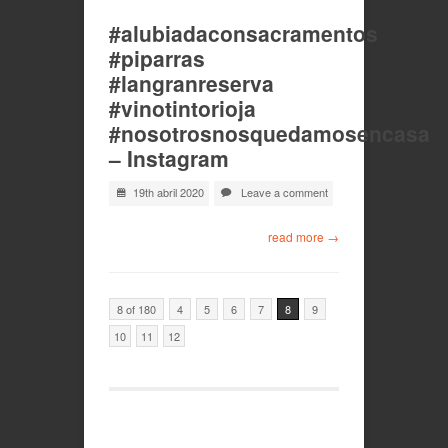
#alubiadaconsacramentos
#piparras
#langranreserva
#vinotintorioja
#nosotrosnosquedamosencasa
– Instagram
19th abril 2020
Leave a comment
read more →
8 of 180
4
5
6
7
8
9
10
11
12