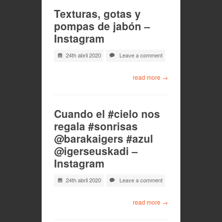
Texturas, gotas y
pompas de jabón –
Instagram
24th abril 2020
Leave a comment
read more →
Cuando el #cielo nos
regala #sonrisas
@barakaigers #azul
@igerseuskadi –
Instagram
24th abril 2020
Leave a comment
read more →