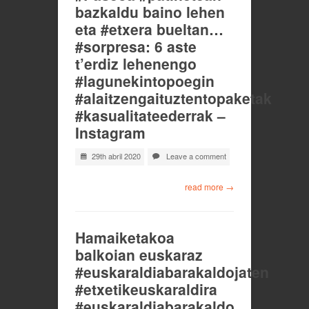
bazkaldu baino lehen
eta #etxera bueltan…
#sorpresa: 6 aste
t’erdiz lehenengo
#lagunekintopoegin
#alaitzengaituztentopaketak
#kasualitateederrak –
Instagram
29th abril 2020
Leave a comment
read more →
Hamaiketakoa
balkoian euskaraz
#euskaraldiabarakaldojaten
#etxetikeuskaraldira
#euskaraldiabarakaldo