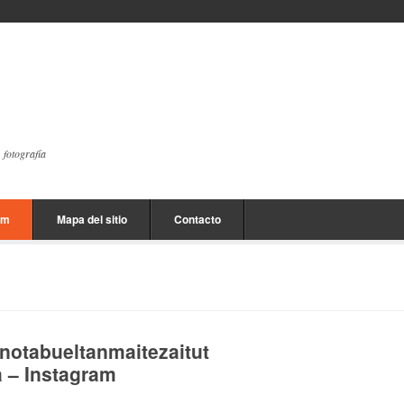
, fotografía
am
Mapa del sitio
Contacto
ainotabueltanmaitezaitut
 – Instagram