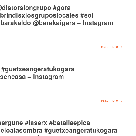
@distorsiongrupo #gora
brindisxlosgruposlocales #sol
#barakaldo @barakaigers – Instagram
read more →
e #guetxeangeratukogara
encasa – Instagram
read more →
ergune #laserx #batallaepica
ueloalasombra #guetxeangeratukogara