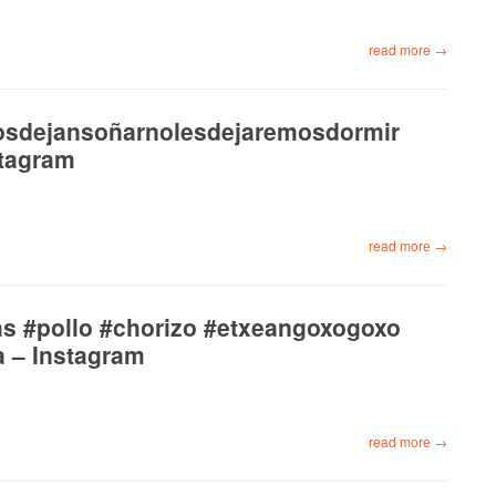
read more →
osdejansoñarnolesdejaremosdormir
stagram
read more →
as #pollo #chorizo #etxeangoxogoxo
 – Instagram
read more →