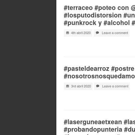
#terraceo #poteo con 
#losputodistorsion #un
#punkrock y #alcohol 
4th abril 2020
Leave a comment
#pasteldearroz #postr
#nosotrosnosquedamos
3rd abril 2020
Leave a comment
#laserguneaetxean #las
#probandopunteria #d