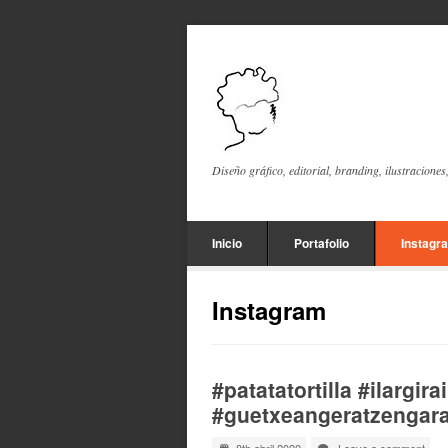
Diseño gráfico, editorial, branding, ilustraciones
Inicio
Portafolio
Instagr
Instagram
#patatatortilla #ilargir
#guetxeangeratzengara