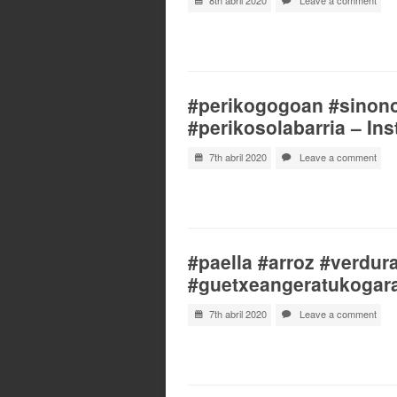
8th abril 2020
Leave a comment
#perikogogoan #sinon
#perikosolabarria – In
7th abril 2020
Leave a comment
#paella #arroz #verdur
#guetxeangeratukogara
7th abril 2020
Leave a comment