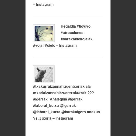
– Instagram
Hegaldia #tiovivo
#atracciones
#barakaldokojaiak
#volar #cielo – Instagram
#txakurraizannahizuentxoriak ala
#txoriaizannahizzuentxakurrak ???
#Igerrak_Ahalegina #igerrak
#laboral_kutxa @igerrak
@laboral_kutxa @barakaigers #ttakun
Vs. #txoria – Instagram