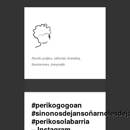
Diseño gráfico, editorial, branding,
ilustraciones, fotografía
#perikogogoan
#sinonosdejansoñarnolesdej
#perikosolabarria
– Instagram