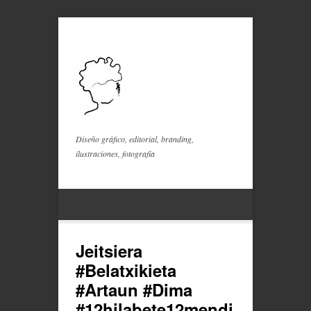
Diseño gráfico, editorial, branding,
ilustraciones, fotografía
Jeitsiera
#Belatxikieta
#Artaun #Dima
#12hilabete12mendi