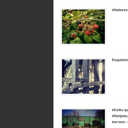
#Sabores 
Esqueleto 
#Kaiku qu
#Sanjuan,
#arraun –