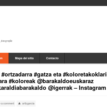
, fotografía
am
Mapa del sitio
Contacto
#ortzadarra #gatza eta #koloretakoklar
ara #koloreak @barakaldoeuskaraz
raldiabarakaldo @igerrak – Instagram
e a comment
aritzgarcia