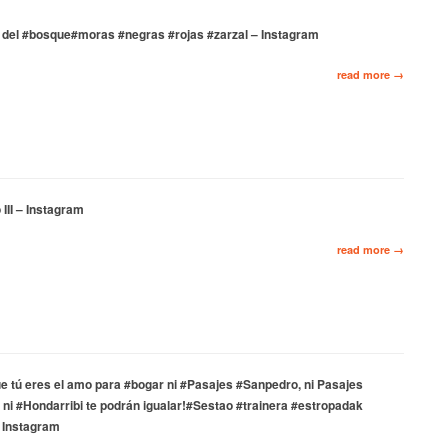
del #bosque#moras #negras #rojas #zarzal – Instagram
read more →
III – Instagram
read more →
e tú eres el amo para #bogar ni #Pasajes #Sanpedro, ni Pasajes
 ni #Hondarribi te podrán igualar!#Sestao #trainera #estropadak
 Instagram