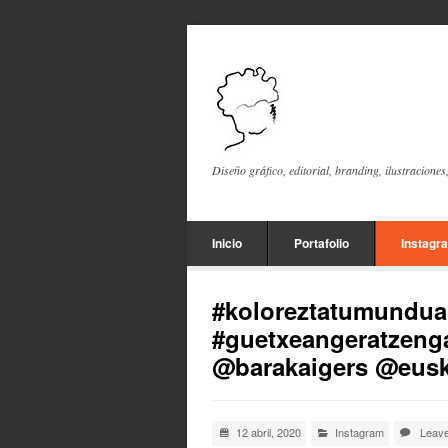
Diseño gráfico, editorial, branding, ilustraciones
Inicio
Portafolio
Instagr
#koloreztatumundua 
#guetxeangeratzeng
@barakaigers @euska
12 abril, 2020
Instagram
Leav