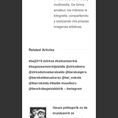
multimedia. De forma
amateur, me interesa la
fotografía, compartiendo
y realizando mis propias
imágenes artísticas.
Related Articles
#baj2019 #zirkoa #kaleantzerkia
#bagatzaantzerkijaialdia @zirkodomo
@zirkodomoabarakaldo @barakaigers
@barakaldoeuskaraz @bai_eskola
@ibarrakaldu #ibaibe #sasiburu
@beurkobagatzabizirik – Instagram
Gauza politagorik ez da
munduan!A ze