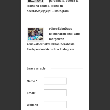
parea:bata, ederra ta
liraina;ta bestea, liraina ta
ederra!Jejejejeje! – Instagram
#GureEskuDago
ekimenaren oihal zatia
margotzen
#euskalherriakduhitzaetaerabakia
#independentziaruntz – Instagram
Leave a reply
Name
*
Email
*
Website