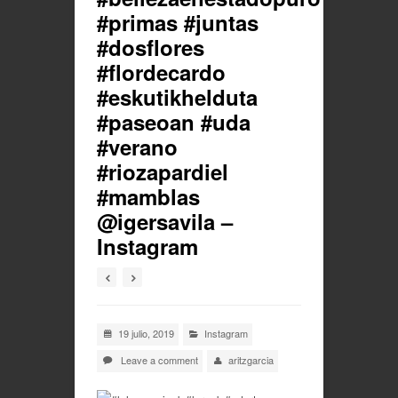
#primas #juntas
#dosflores
#flordecardo
#eskutikhelduta
#paseoan #uda
#verano
#riozapardiel
#mamblas
@igersavila –
Instagram
19 julio, 2019
Instagram
Leave a comment
aritzgarcia