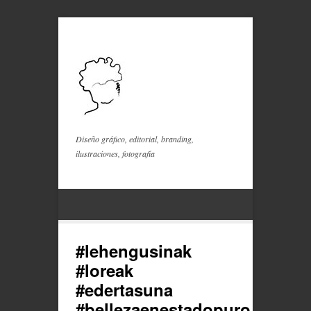
Diseño gráfico, editorial, branding,
ilustraciones, fotografía
#lehengusinak
#loreak
#edertasuna
#bellezaenestadopuro