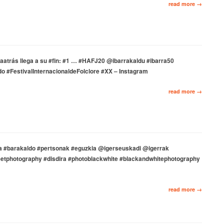
read more →
aatrás llega a su #fin: #1 … #HAFJ20 @ibarrakaldu #ibarra50
o #FestivalInternacionaldeFolclore #XX – Instagram
read more →
za #barakaldo #pertsonak #eguzkia @igerseuskadi @igerrak
reetphotography #disdira #photoblackwhite #blackandwhitephotography
read more →