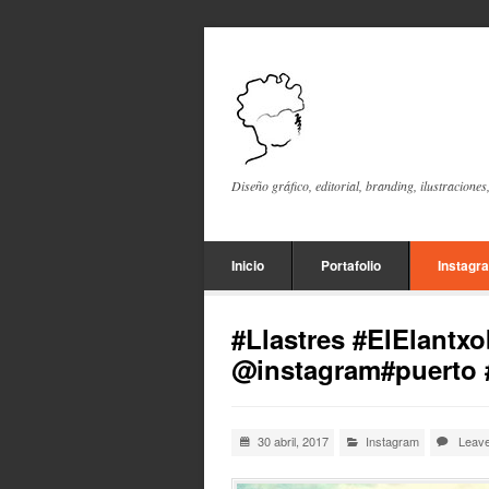
Diseño gráfico, editorial, branding, ilustraciones
Inicio
Portafolio
Instagr
#Llastres #ElElantx
@instagram#puerto #
30 abril, 2017
Instagram
Leav