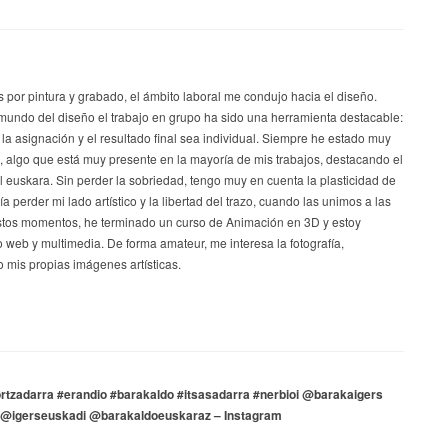
s por pintura y grabado, el ámbito laboral me condujo hacia el diseño.
mundo del diseño el trabajo en grupo ha sido una herramienta destacable:
 la asignación y el resultado final sea individual. Siempre he estado muy
a, algo que está muy presente en la mayoría de mis trabajos, destacando el
el euskara. Sin perder la sobriedad, tengo muy en cuenta la plasticidad de
a perder mi lado artístico y la libertad del trazo, cuando las unimos a las
stos momentos, he terminado un curso de Animación en 3D y estoy
 web y multimedia. De forma amateur, me interesa la fotografía,
 mis propias imágenes artísticas.
rtzadarra #erandio #barakaldo #itsasadarra #nerbioi @barakaigers
 @igerseuskadi @barakaldoeuskaraz – Instagram