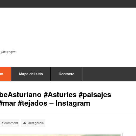
, fotografía
am
Mapa del sitio
Contacto
obeAsturiano #Asturies #paisajes
mar #tejados – Instagram
e a comment
aritzgarcia