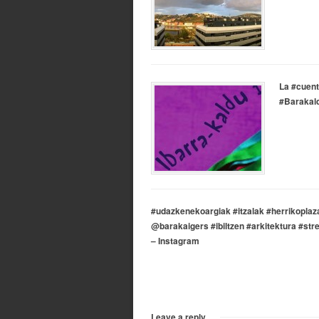
La #cuent
#Barakald
#udazkenekoargiak #itzalak #herrikopla
@barakaigers #ibiltzen #arkitektura #st
– Instagram
Leave a reply