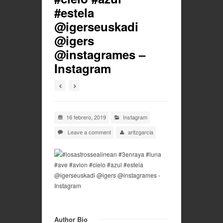
#estela
@igerseuskadi
@igers
@instagrames –
Instagram
16 febrero, 2019
Instagram
Leave a comment
aritzgarcia
Author Bio