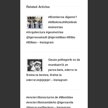
Related Articles
#Bomberos dígame?
#bilbokosuhiltzaileak
#simetrias
#Arquitectura #geometrias
@igerseuskadi @igersbilbao #Bilbo
#Bilbao – Instagram
Gauza politagorik ez da
munduan!A ze
parea:bata, ederra ta
liraina;ta bestea, liraina ta
ederra!Jejejejeje! – Instagram
#encierrillonocturno de #Mamblas
#encierrillomambleño @igersavila
@igerscastillayleon – Instagram