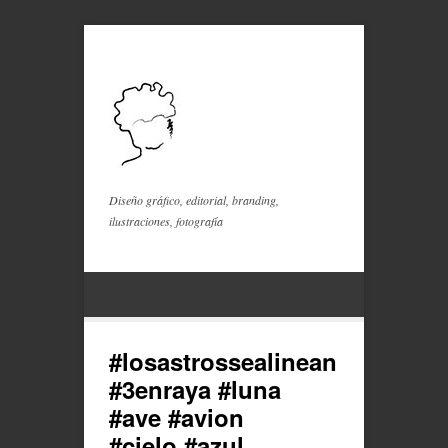
Diseño gráfico, editorial, branding,
ilustraciones, fotografía
#losastrossealinean
#3enraya #luna
#ave #avion
#cielo #azul