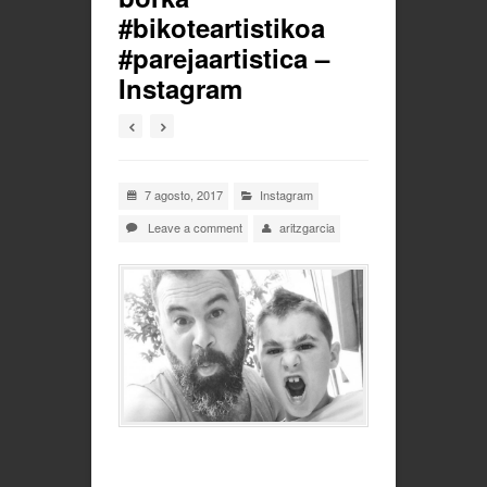
#bikoteartistikoa
#parejaartistica –
Instagram
7 agosto, 2017
Instagram
Leave a comment
aritzgarcia