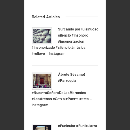
Related Articles
Surcando por tu sinuoso
silencio #insonoro
#insonorización
#insonorizado #silencio #música
#relieve – Instagram
Ábrete Sésamo!
#Parroquia
#NuestraSeñoraDeLasMercedes
#LasArenas #Getxo #Puerta #atea –
Instagram
#Funicular #Funikularra