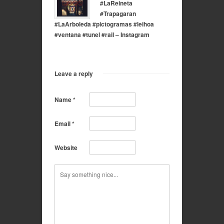
#LaReineta
#Trapagaran
#LaArboleda #pictogramas #leihoa
#ventana #tunel #rail – Instagram
Leave a reply
Name
*
Email
*
Website