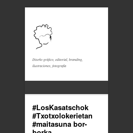
Diseño gráfico, editorial, branding,
ilustraciones, fotografía
#LosKasatschok
#Txotxolokerietan
#maitasuna bor-
borka