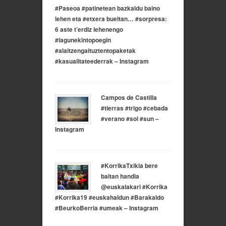
#Paseoa #patinetean bazkaldu baino
lehen eta #etxera bueltan… #sorpresa:
6 aste t’erdiz lehenengo
#lagunekintopoegin
#alaitzengaituztentopaketak
#kasualitateederrak – Instagram
Campos de Castilla
#tierras #trigo #cebada
#verano #sol #sun –
Instagram
#KorrikaTxikia bere
baitan handia
@euskalakari #Korrika
#Korrika19 #euskahaldun #Barakaldo
#BeurkoBerria #umeak – Instagram