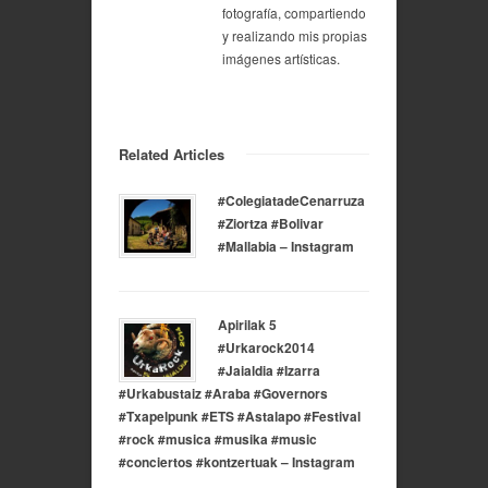
fotografía, compartiendo
y realizando mis propias
imágenes artísticas.
Related Articles
#ColegiatadeCenarruza
#Ziortza #Bolivar
#Mallabia – Instagram
Apirilak 5
#Urkarock2014
#Jaialdia #Izarra
#Urkabustaiz #Araba #Governors
#Txapelpunk #ETS #Astalapo #Festival
#rock #musica #musika #music
#conciertos #kontzertuak – Instagram