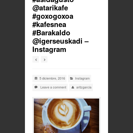
@atarikafe
#goxogoxoa
#kafesnea
#Barakaldo
@igerseuskadi –
Instagram
5 diciembre, 2016
Instagram
Leave a comment
aritzgarcia