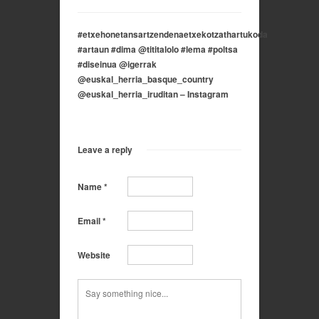
#etxehonetansartzendenaetxekotzathartukoda
#artaun #dima @tititalolo #lema #poltsa
#diseinua @igerrak
@euskal_herria_basque_country
@euskal_herria_iruditan – Instagram
Leave a reply
Name
*
Email
*
Website