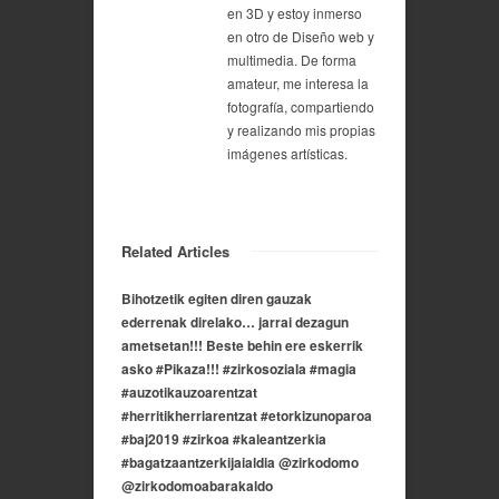
en 3D y estoy inmerso
en otro de Diseño web y
multimedia. De forma
amateur, me interesa la
fotografía, compartiendo
y realizando mis propias
imágenes artísticas.
Related Articles
Bihotzetik egiten diren gauzak
ederrenak direlako… jarrai dezagun
ametsetan!!! Beste behin ere eskerrik
asko #Pikaza!!! #zirkosoziala #magia
#auzotikauzoarentzat
#herritikherriarentzat #etorkizunoparoa
#baj2019 #zirkoa #kaleantzerkia
#bagatzaantzerkijaialdia @zirkodomo
@zirkodomoabarakaldo