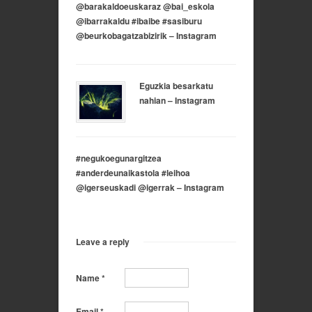
@barakaldoeuskaraz @bai_eskola
@ibarrakaldu #ibaibe #sasiburu
@beurkobagatzabizirik – Instagram
Eguzkia besarkatu
nahian – Instagram
#negukoegunargitzea
#anderdeunaikastola #leihoa
@igerseuskadi @igerrak – Instagram
Leave a reply
Name
*
Email
*