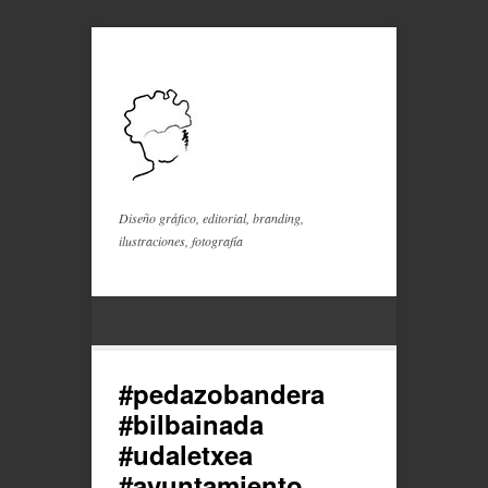
Diseño gráfico, editorial, branding,
ilustraciones, fotografía
#pedazobandera
#bilbainada
#udaletxea
#ayuntamiento