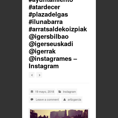
#atardecer
#plazadelgas
#ilunabarra
#arratsaldekoizpiak
@igersbilbao
@igerseuskadi
@igerrak
@instagrames –
Instagram
19 mayo, 2018
Instagram
Leave a comment
aritzgarcia