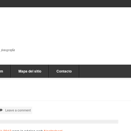
, fotografía
am
Mapa del sitio
Contacto
Leave a comment
ak 2012
para la página web
Nontzeberri
.