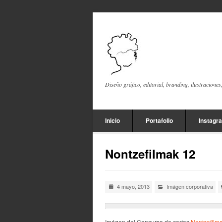
Diseño gráfico, editorial, branding, ilustraciones
Inicio
Portafolio
Instagr
Nontzefilmak 12
4 mayo, 2013
Imágen corporativa
Imágen del Concurso de cortos
Nontzefilm