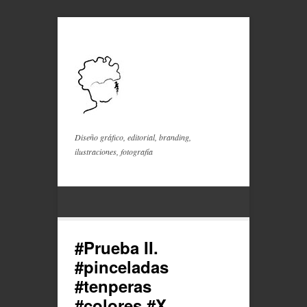
Diseño gráfico, editorial, branding,
ilustraciones, fotografía
#Prueba II.
#pinceladas
#tenperas
#colores #X