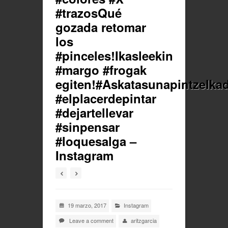
#trazosQué
gozada retomar
los
#pinceles!Ikasleekin
#margo #frogak
egiten!#Askatasunapintzelka
#elplacerdepintar
#dejartellevar
#sinpensar
#loquesalga –
Instagram
19 marzo, 2017
Instagram
Leave a comment
aritzgarcia