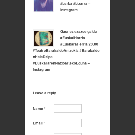
#barba #bizarra –
Instagram
Gaur ez ezazue galdu
#EuskalHarria
#EuskaraHerria 20:00
#TeatroBarakaldoAntzokia #Barakaldo
#HalaDzipo
#EuskararenNazioartekoEguna –
Instagram
Leave a reply
Name
*
Email
*