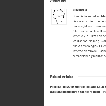
Author Bio
aritzgarcia
Licenciado en Bellas Arte
Desde el comienzo en el 
proceso, ideas, ... aunque
relacionado con la cultur
fomento y la utilización d
los diseños. No me gustarí
nuevas tecnologías. En e
inmerso en otro de Diseño
compartiendo y realizando
Related Articles
#korrikatxiki2019 #barakaldo @aek.eus #
@barakaldoeuskaraz #aekbarakaldo – I