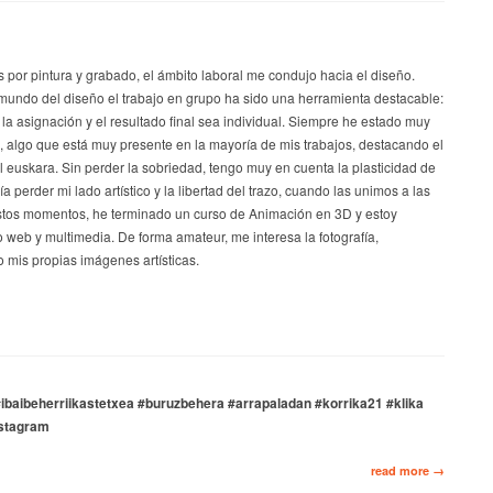
s por pintura y grabado, el ámbito laboral me condujo hacia el diseño.
mundo del diseño el trabajo en grupo ha sido una herramienta destacable:
 la asignación y el resultado final sea individual. Siempre he estado muy
a, algo que está muy presente en la mayoría de mis trabajos, destacando el
el euskara. Sin perder la sobriedad, tengo muy en cuenta la plasticidad de
a perder mi lado artístico y la libertad del trazo, cuando las unimos a las
stos momentos, he terminado un curso de Animación en 3D y estoy
 web y multimedia. De forma amateur, me interesa la fotografía,
 mis propias imágenes artísticas.
ibaibeherriikastetxea #buruzbehera #arrapaladan #korrika21 #klika
nstagram
read more →