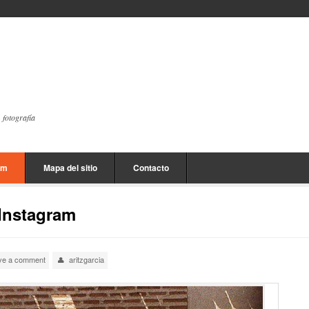
, fotografía
am
Mapa del sitio
Contacto
 Instagram
ve a comment
aritzgarcia