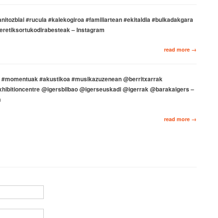
tozblai #rucula #kalekogiroa #familiartean #ekitaldia #bulkadakgara
eretiksortukodirabesteak – Instagram
read more →
ta #momentuak #akustikoa #musikazuzenean @berritxarrak
hibitioncentre @igersbilbao @igerseuskadi @igerrak @barakaigers –
m
read more →