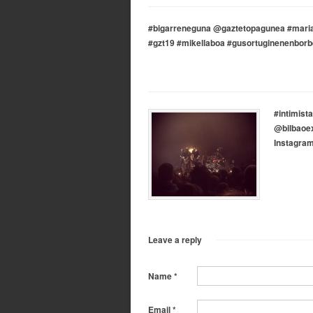
#bigarreneguna @gaztetopagunea #mariani
#gzt19 #mikellaboa #gusortuginenenborb
#intimis
@bilbaoex
Instagra
Leave a reply
Name
*
Email
*