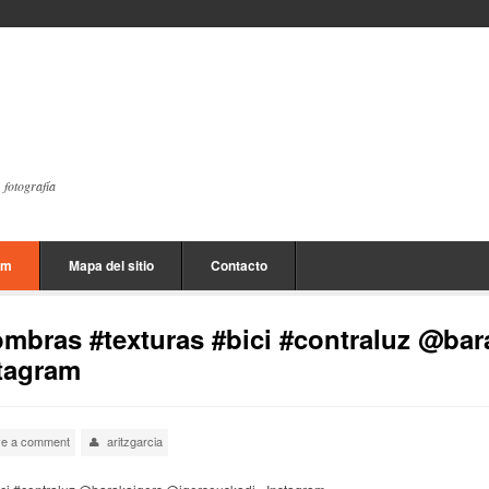
, fotografía
am
Mapa del sitio
Contacto
#sombras #texturas #bici #contraluz @bar
tagram
ve a comment
aritzgarcia