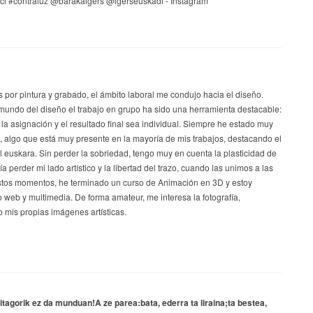
s por pintura y grabado, el ámbito laboral me condujo hacia el diseño.
mundo del diseño el trabajo en grupo ha sido una herramienta destacable:
 la asignación y el resultado final sea individual. Siempre he estado muy
a, algo que está muy presente en la mayoría de mis trabajos, destacando el
el euskara. Sin perder la sobriedad, tengo muy en cuenta la plasticidad de
a perder mi lado artístico y la libertad del trazo, cuando las unimos a las
stos momentos, he terminado un curso de Animación en 3D y estoy
 web y multimedia. De forma amateur, me interesa la fotografía,
 mis propias imágenes artísticas.
itagorik ez da munduan!A ze parea:bata, ederra ta liraina;ta bestea,