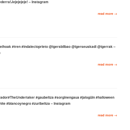
 ederra!Jejejejeje! – Instagram
read more →
leihoak #tren #indalecioprieto @igersbilbao @igerseuskadi @igerrak –
m
read more →
rador#TheUndertaker #gaubeltza #sorginengaua #jalogüin #halloween
ite #blancoynegro #zuribeltza – Instagram
read more →