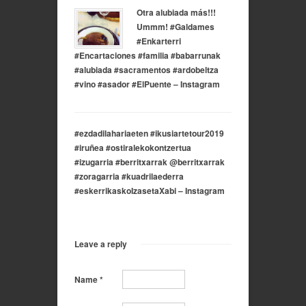
Otra alubiada más!!!
Ummm! #Galdames
#Enkarterri
#Encartaciones #familia #babarrunak
#alubiada #sacramentos #ardobeltza
#vino #asador #ElPuente – Instagram
#ezdadilahariaeten #ikusiartetour2019
#iruñea #ostiralekokontzertua
#izugarria #berritxarrak @berritxarrak
#zoragarria #kuadrilaederra
#eskerrikaskoIzasetaXabi – Instagram
Leave a reply
Name
*