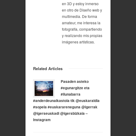
en 3D y estoy inmerso
en otro de Diseño web y
multimedia. De forma
amateur, me interesa la
fotografía, compartiendo
y realizando mis propias
imágenes artísticas.
Related Articles
Pasaden asteko
#egunargitze eta
#ilunabarra
#anderdeunaikastola tik @euskaraldia
#sopela #euskarareneguna @igerrak
@igerseuskadi @igersbizkaia –
Instagram