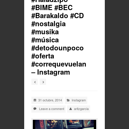
#BIME #BEC
#Barakaldo #CD
#nostalgia
#musika
#música
#detodounpoco
#oferta
#correquevuelan
– Instagram
31 octubre, 2014
Instagram
Leave a comment
aritzgarcia