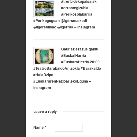
#trenbidekopaisaiak
#errontegizubia
#Perikosolabarria
#Perikogogoan @igerseuskadi
@igersbilbao @igerrak – Instagram
Gaur ez ezazue galdu
#EuskalHarria
#EuskaraHerria 20:00
#TeatroBarakaldoAntzokia #Barakaldo
#HalaDzipo
#EuskararenNazioartekoEguna –
Instagram
Leave a reply
Name
*