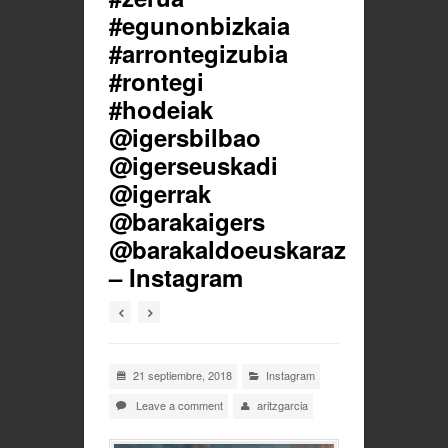
#egunonbizkaia
#arrontegizubia
#rontegi
#hodeiak
@igersbilbao
@igerseuskadi
@igerrak
@barakaigers
@barakaldoeuskaraz
– Instagram
21 septiembre, 2018
Instagram
Leave a comment
aritzgarcia