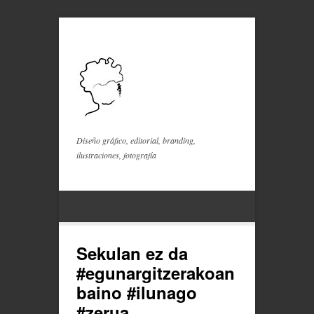
Diseño gráfico, editorial, branding,
ilustraciones, fotografía
Sekulan ez da
#egunargitzerakoan
baino #ilunago
#zerua