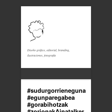
Diseño gráfico, editorial, branding,
ilustraciones, fotografía
#sudurgorrieneguna
#egunparegabea
#gorabihotzak
#zorionakAinataIker