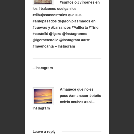
#santos o #vírgenes en
los #balcones cuelgan los
#dibujosancestrales que sus
#antepasados dejaron plasmados en
#cuevas y #barrancos #Valltorta #Tirig
#castelló @igers @instagrames
@igerscastello @instagram #arte
#meencanta – Instagram
– Instagram
Amanece que no es
poco #amanecer #otoño
#cielo #nubes #sol –
Instagram
Leave a reply