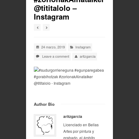
@tititalolo –
Instagram
24 marzo, 2019
Instagram
Leave a comment
aritzgarcia
Author Bio
aritzgarcia
Licenciado en Bellas
Artes por pintura y
grabado, el ámbito