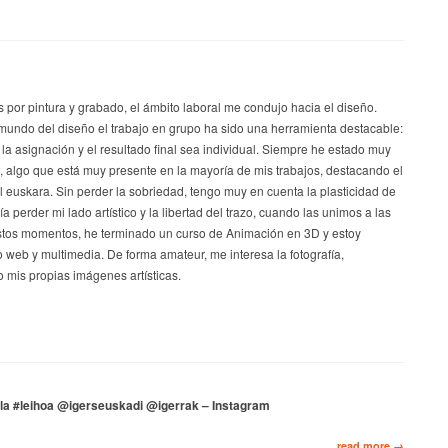
s por pintura y grabado, el ámbito laboral me condujo hacia el diseño.
mundo del diseño el trabajo en grupo ha sido una herramienta destacable:
 la asignación y el resultado final sea individual. Siempre he estado muy
a, algo que está muy presente en la mayoría de mis trabajos, destacando el
el euskara. Sin perder la sobriedad, tengo muy en cuenta la plasticidad de
a perder mi lado artístico y la libertad del trazo, cuando las unimos a las
stos momentos, he terminado un curso de Animación en 3D y estoy
 web y multimedia. De forma amateur, me interesa la fotografía,
 mis propias imágenes artísticas.
a #leihoa @igerseuskadi @igerrak – Instagram
read more →