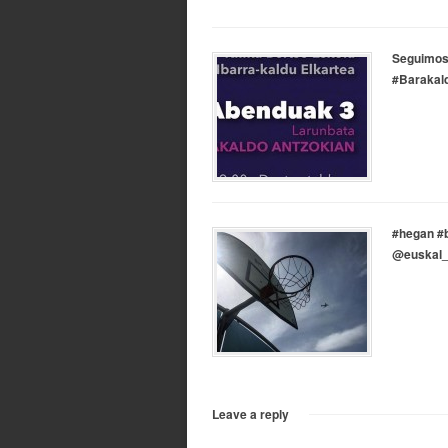
Seguimos 
#Barakald
#hegan #b
@euskal_
Leave a reply