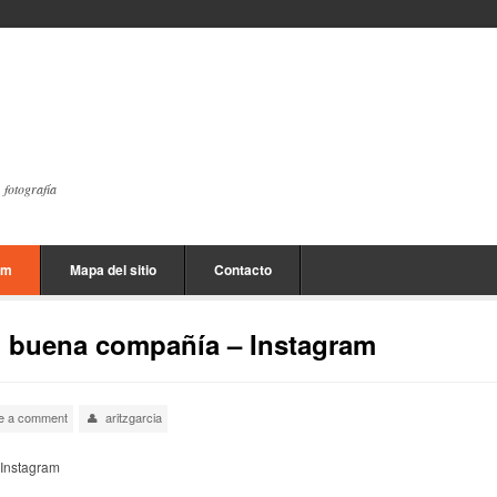
, fotografía
am
Mapa del sitio
Contacto
n buena compañía – Instagram
e a comment
aritzgarcia