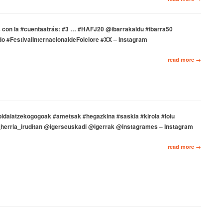
con la #cuentaatrás: #3 … #HAFJ20 @ibarrakaldu #ibarra50
o #FestivalInternacionaldeFolclore #XX – Instagram
read more →
idaiatzekogogoak #ametsak #hegazkina #saskia #kirola #loiu
herria_iruditan @igerseuskadi @igerrak @instagrames – Instagram
read more →