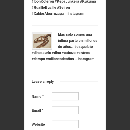
#IbonKoteron #KepaJunkera #Kukuma
#RuailleBuaille #Seiren
#XabierAburruzaga – Instagram
Más sólo somos una
ínfima parte en millones
de años…#esqueleto
#dinosaurio #dino #cabeza #cráneo
#tiempo #millonesdeaños – Instagram
Leave a reply
Name
*
Email
*
Website