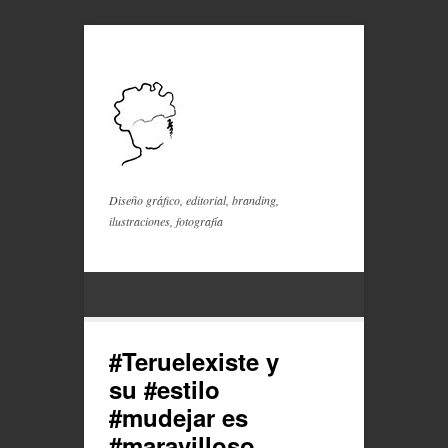
Diseño gráfico, editorial, branding,
ilustraciones, fotografía
#Teruelexiste y
su #estilo
#mudejar es
#maravilloso