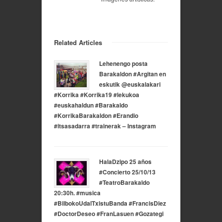
Related Articles
Lehenengo posta
Barakaldon #Argitan en
eskutik @euskalakari
#Korrika #Korrika19 #lekukoa
#euskahaldun #Barakaldo
#KorrikaBarakaldon #Erandio
#itsasadarra #trainerak – Instagram
HalaDzipo 25 años
#Concierto 25/10/13
#TeatroBarakaldo
20:30h. #musica
#BilbokoUdalTxistuBanda #FrancisDiez
#DoctorDeseo #FranLasuen #Gozategi