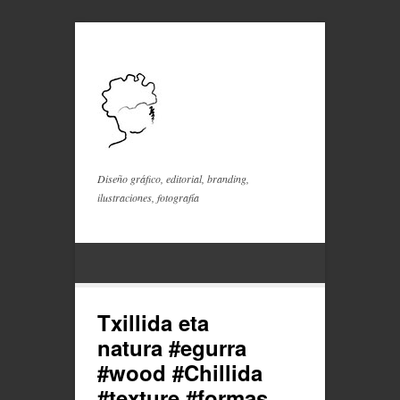
Diseño gráfico, editorial, branding,
ilustraciones, fotografía
Txillida eta
natura #egurra
#wood #Chillida
#texture #formas