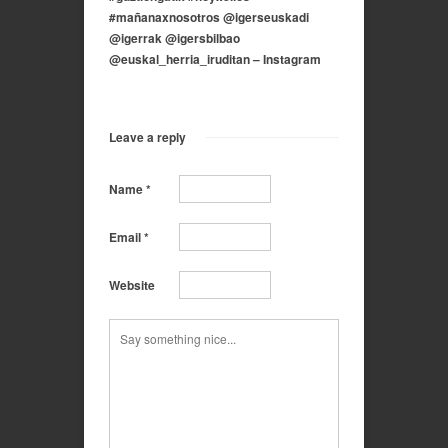
#mañanaxnosotros @igerseuskadi
@igerrak @igersbilbao
@euskal_herria_iruditan – Instagram
Leave a reply
Name
*
Email
*
Website