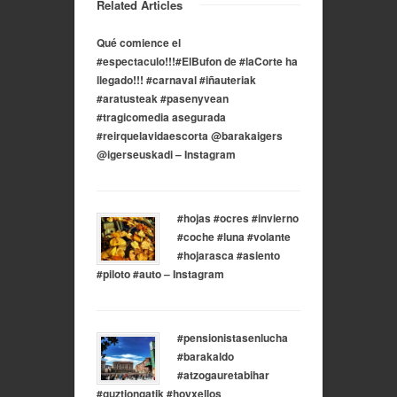
Related Articles
Qué comience el
#espectaculo!!!#ElBufon de #laCorte ha
llegado!!! #carnaval #iñauteriak
#aratusteak #pasenyvean
#tragicomedia asegurada
#reirquelavidaescorta @barakaigers
@igerseuskadi – Instagram
#hojas #ocres #invierno
#coche #luna #volante
#hojarasca #asiento
#piloto #auto – Instagram
#pensionistasenlucha
#barakaldo
#atzogauretabihar
#guztiongatik #hoyxellos