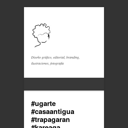
Diseño gráfico, editorial, branding,
ilustraciones, fotografía
#ugarte
#casaantigua
#trapagaran
#kareaga