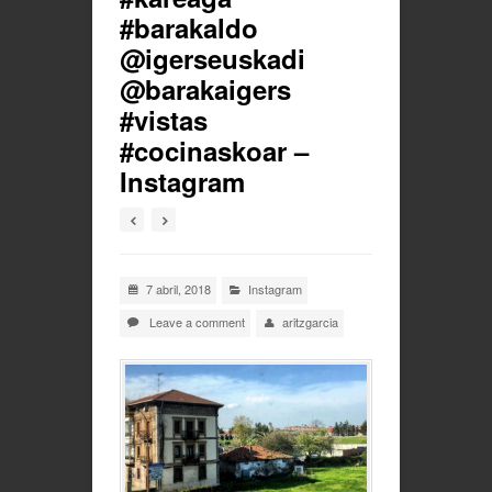
#barakaldo
@igerseuskadi
@barakaigers
#vistas
#cocinaskoar –
Instagram
7 abril, 2018
Instagram
Leave a comment
aritzgarcia