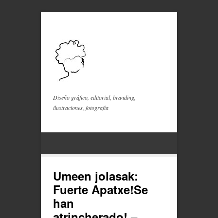
Diseño gráfico, editorial, branding,
ilustraciones, fotografía
Umeen jolasak:
Fuerte Apatxe!Se
han
atrincherado! –