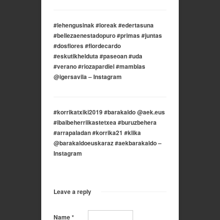
#lehengusinak #loreak #edertasuna
#bellezaenestadopuro #primas #juntas
#dosflores #flordecardo
#eskutikhelduta #paseoan #uda
#verano #riozapardiel #mamblas
@igersavila – Instagram
#korrikatxiki2019 #barakaldo @aek.eus
#ibaibeherriikastetxea #buruzbehera
#arrapaladan #korrika21 #klika
@barakaldoeuskaraz #aekbarakaldo –
Instagram
Leave a reply
Name
*