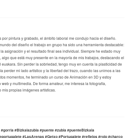
s por pintura y grabado, el ámbito laboral me condujo hacia el diseño.
mundo del diseño el trabajo en grupo ha sido una herramienta destacable:
 la asignación y el resultado final sea individual. Siempre he estado muy
a, algo que está muy presente en la mayoría de mis trabajos, destacando el
el euskara. Sin perder la sobriedad, tengo muy en cuenta la plasticidad de
a perder mi lado artístico y la libertad del trazo, cuando las unimos a las
stos momentos, he terminado un curso de Animación en 3D y estoy
 web y multimedia. De forma amateur, me interesa la fotografía,
 mis propias imágenes artísticas.
u #gorria #Bizkaiazubia #puente #zubia #puenteBizkaia
portugalete #LasArenas #Getxo #Portugalete #reflejos #rojo #charco