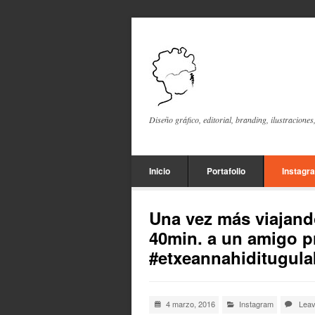
Diseño gráfico, editorial, branding, ilustraciones
Inicio
Portafolio
Instagr
Una vez más viajando
40min. a un amigo p
#etxeannahiditugula
4 marzo, 2016
Instagram
Lea