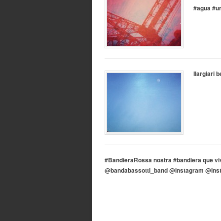
#agua #ur
Ilargiari 
#BandieraRossa nostra #bandiera que viv
@bandabassotti_band @instagram @inst