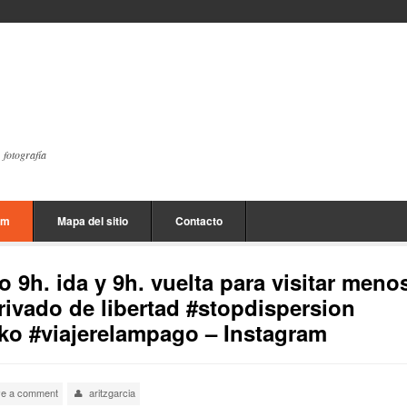
, fotografía
am
Mapa del sitio
Contacto
 9h. ida y 9h. vuelta para visitar meno
rivado de libertad #stopdispersion
ko #viajerelampago – Instagram
ve a comment
aritzgarcia