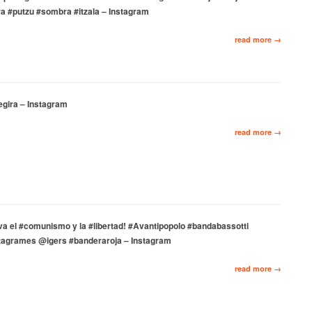
a #putzu #sombra #itzala – Instagram
read more →
begira – Instagram
read more →
a el #comunismo y la #libertad! #Avantipopolo #bandabassotti
agrames @igers #banderaroja – Instagram
read more →