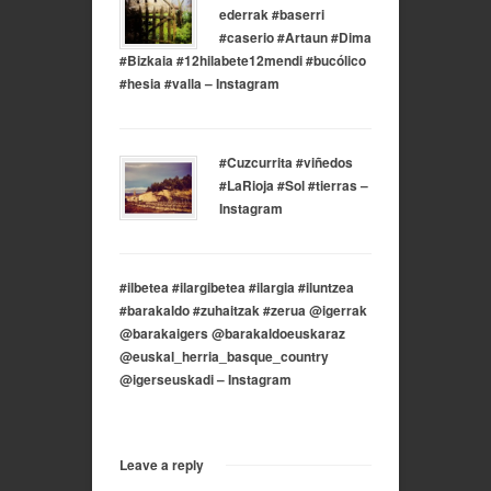
ederrak #baserri
#caserio #Artaun #Dima
#Bizkaia #12hilabete12mendi #bucólico
#hesia #valla – Instagram
#Cuzcurrita #viñedos
#LaRioja #Sol #tierras –
Instagram
#ilbetea #ilargibetea #ilargia #iluntzea
#barakaldo #zuhaitzak #zerua @igerrak
@barakaigers @barakaldoeuskaraz
@euskal_herria_basque_country
@igerseuskadi – Instagram
Leave a reply