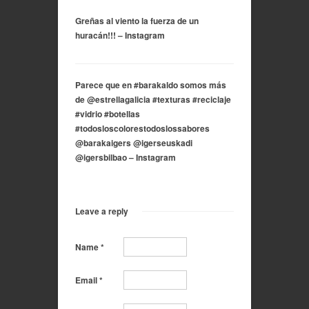
Greñas al viento la fuerza de un
huracán!!! – Instagram
Parece que en #barakaldo somos más
de @estrellagalicia #texturas #reciclaje
#vidrio #botellas
#todosloscolorestodoslossabores
@barakaigers @igerseuskadi
@igersbilbao – Instagram
Leave a reply
Name
*
Email
*