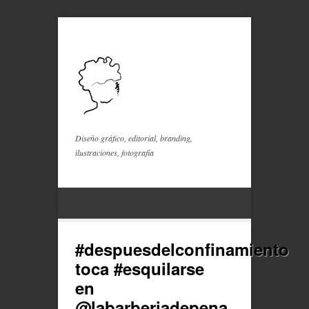
Diseño gráfico, editorial, branding,
ilustraciones, fotografía
#despuesdelconfinamiento
toca #esquilarse
en
@labarberiadepena