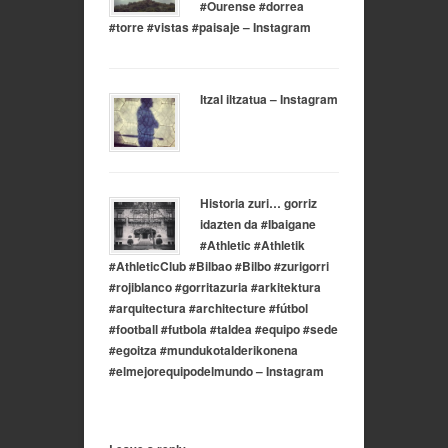
#Ourense #dorrea
#torre #vistas #paisaje – Instagram
Itzal iltzatua – Instagram
Historia zuri… gorriz
idazten da #Ibaigane
#Athletic #Athletik
#AthleticClub #Bilbao #Bilbo #zurigorri
#rojiblanco #gorritazuria #arkitektura
#arquitectura #architecture #fútbol
#football #futbola #taldea #equipo #sede
#egoitza #mundukotalderikonena
#elmejorequipodelmundo – Instagram