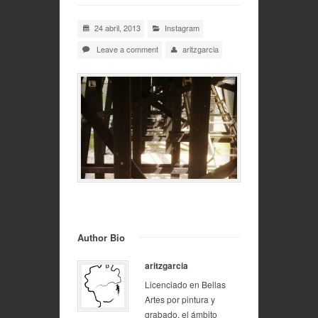
24 abril, 2013
Instagram
Leave a comment
aritzgarcia
Author Bio
aritzgarcia
Licenciado en Bellas
Artes por pintura y
grabado, el ámbito