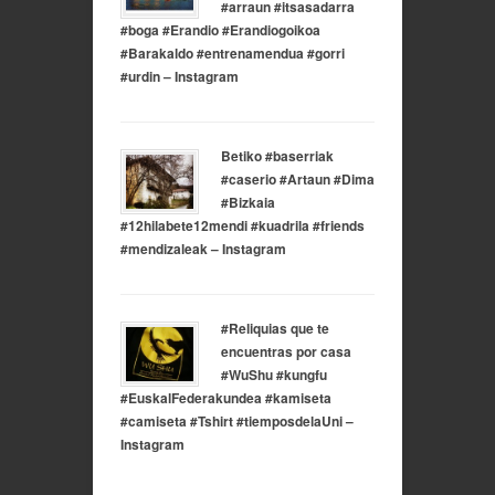
#arraun #itsasadarra
#boga #Erandio #Erandiogoikoa
#Barakaldo #entrenamendua #gorri
#urdin – Instagram
Betiko #baserriak
#caserio #Artaun #Dima
#Bizkaia
#12hilabete12mendi #kuadrila #friends
#mendizaleak – Instagram
#Reliquias que te
encuentras por casa
#WuShu #kungfu
#EuskalFederakundea #kamiseta
#camiseta #Tshirt #tiemposdelaUni –
Instagram