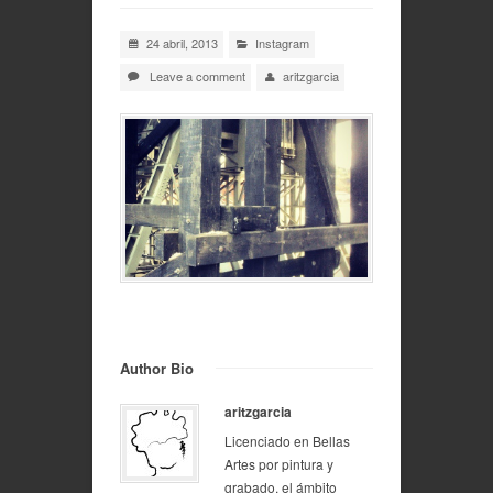
24 abril, 2013
Instagram
Leave a comment
aritzgarcia
Author Bio
aritzgarcia
Licenciado en Bellas
Artes por pintura y
grabado, el ámbito